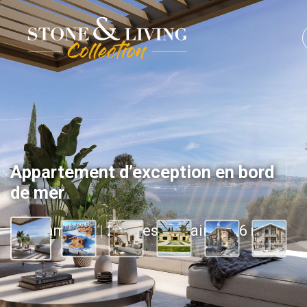
Appartement d’exception en bord
de mer
3 chambres
|
2 salles de bain
|
106 m2